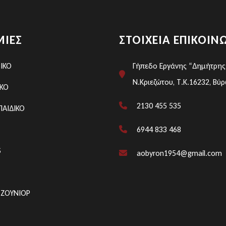
ΊΕΣ
ΣΤΟΙΧΕΊΑ ΕΠΙΚΟΙΝ
ΒΙΚΟ
Γήπεδο Εργάνης “Δημήτρης 
Ν.Κριεζώτου, Τ.Κ.16232, Βύ
ΙΚΟ
2130 455 535
ΠΑΙΔΙΚΟ
6944 833 468
S
aobyron1954@gmail.com
ΤΖΟΥΝΙΟΡ