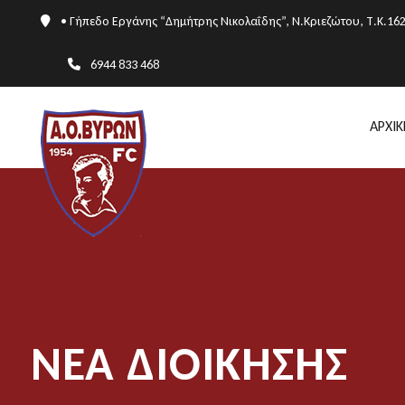
• Γήπεδο Εργάνης “Δημήτρης Νικολαΐδης”, Ν.Κριεζώτου, Τ.Κ.16
6944 833 468
ΑΡΧΙΚ
ΝΈΑ ΔΙΟΊΚΗΣΗΣ