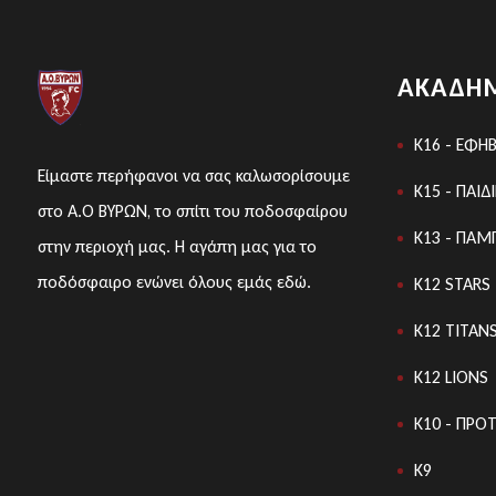
ΑΚΑΔΗΜ
K16 - ΕΦΗ
Είμαστε περήφανοι να σας καλωσορίσουμε
K15 - ΠΑΙΔ
στο Α.Ο ΒΥΡΩΝ, το σπίτι του ποδοσφαίρου
K13 - ΠΑΜ
στην περιοχή μας. Η αγάπη μας για το
ποδόσφαιρο ενώνει όλους εμάς εδώ.
Κ12 STARS
K12 TITAN
Κ12 LIONS
K10 - ΠΡΟ
Κ9