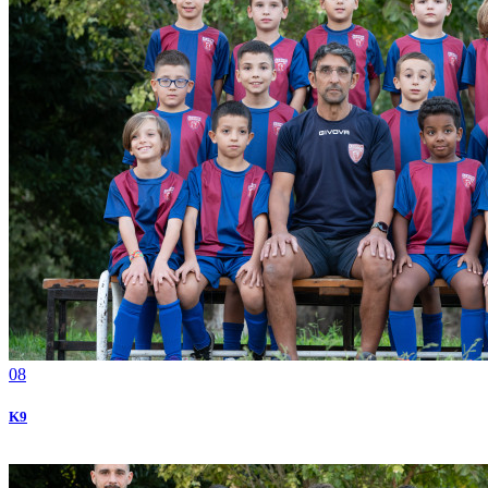
08
Κ9