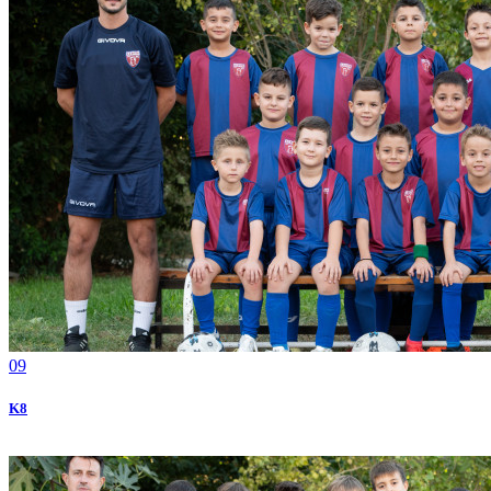
09
Κ8