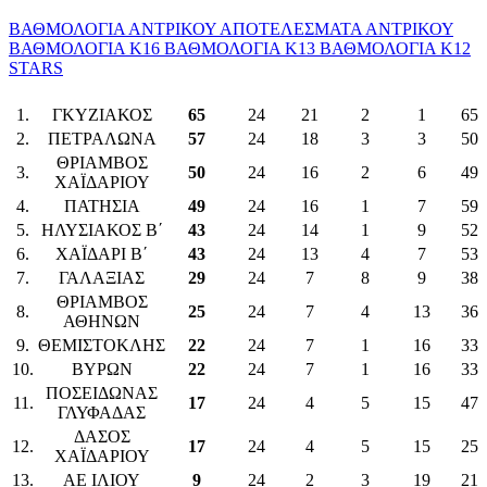
ΒΑΘΜΟΛΟΓΙΑ ΑΝΤΡΙΚΟΥ
ΑΠΟΤΕΛΕΣΜΑΤΑ ΑΝΤΡΙΚΟΥ
ΒΑΘΜΟΛΟΓΙΑ Κ16
ΒΑΘΜΟΛΟΓΙΑ Κ13
ΒΑΘΜΟΛΟΓΙΑ Κ12
STARS
Ομάδα
Βαθμοί
Αγώνες
Νίκες
Ισοπαλ.
Ήττες
Υπέ
1.
ΓΚΥΖΙΑΚΟΣ
65
24
21
2
1
65
2.
ΠΕΤΡΑΛΩΝΑ
57
24
18
3
3
50
ΘΡΙΑΜΒΟΣ
3.
50
24
16
2
6
49
ΧΑΪΔΑΡΙΟΥ
4.
ΠΑΤΗΣΙΑ
49
24
16
1
7
59
5.
ΗΛΥΣΙΑΚΟΣ Β΄
43
24
14
1
9
52
6.
ΧΑΪΔΑΡΙ Β΄
43
24
13
4
7
53
7.
ΓΑΛΑΞΙΑΣ
29
24
7
8
9
38
ΘΡΙΑΜΒΟΣ
8.
25
24
7
4
13
36
ΑΘΗΝΩΝ
9.
ΘΕΜΙΣΤΟΚΛΗΣ
22
24
7
1
16
33
10.
ΒΥΡΩΝ
22
24
7
1
16
33
ΠΟΣΕΙΔΩΝΑΣ
11.
17
24
4
5
15
47
ΓΛΥΦΑΔΑΣ
ΔΑΣΟΣ
12.
17
24
4
5
15
25
ΧΑΪΔΑΡΙΟΥ
13.
ΑΕ ΙΛΙΟΥ
9
24
2
3
19
21