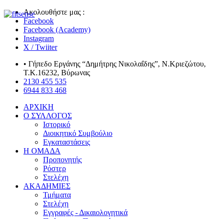
Ακολουθήστε μας :
Facebook
Facebook (Academy)
Instagram
X / Twiiter
• Γήπεδο Εργάνης “Δημήτρης Νικολαΐδης”, Ν.Κριεζώτου,
Τ.Κ.16232, Βύρωνας
2130 455 535
6944 833 468
ΑΡΧΙΚΗ
Ο ΣΥΛΛΟΓΟΣ
Ιστορικό
Διοικητικό Συμβούλιο
Εγκαταστάσεις
Η ΟΜΑΔΑ
Προπονητής
Ρόστερ
Στελέχη
ΑΚΑΔΗΜΙΕΣ
Τμήματα
Στελέχη
Εγγραφές - Δικαιολογητικά