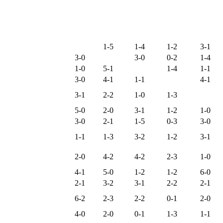
ΔΑΣΟΣ
ΑΕ
ΓΑΛΑΞΙ
ΓΚΥΖΙΑ
ΒΥΡΩΝ
ΧΑΪΔΑΡ
ΙΛΙΟΥ
ΑΣ
ΚΟΣ
ΙΟΥ
ΑΕ ΙΛΙΟΥ
1-5
1-4
1-2
3-1
ΒΥΡΩΝ
3-0
3-0
0-2
1-4
ΓΑΛΑΞΙΑΣ
1-0
5-1
1-4
1-1
ΓΚΥΖΙΑΚΟΣ
3-0
4-1
1-1
4-1
ΔΑΣΟΣ
3-1
2-2
1-0
1-3
ΧΑΪΔΑΡΙΟΥ
ΗΛΥΣΙΑΚΟΣ Β΄
5-0
2-0
3-1
1-2
1-0
ΘΕΜΙΣΤΟΚΛΗΣ
3-0
2-1
1-5
0-3
3-0
ΘΡΙΑΜΒΟΣ
1-1
1-3
3-2
1-2
3-1
ΑΘΗΝΩΝ
ΘΡΙΑΜΒΟΣ
2-0
4-2
4-2
2-3
1-0
ΧΑΪΔΑΡΙΟΥ
ΠΑΤΗΣΙΑ
4-1
5-0
1-2
1-2
6-0
ΠΕΤΡΑΛΩΝΑ
2-1
3-2
3-1
2-2
2-1
ΠΟΣΕΙΔΩΝΑΣ
6-2
2-3
2-2
0-1
2-0
ΓΛΥΦΑΔΑΣ
ΧΑΪΔΑΡΙ Β΄
4-0
2-0
0-1
1-3
1-1