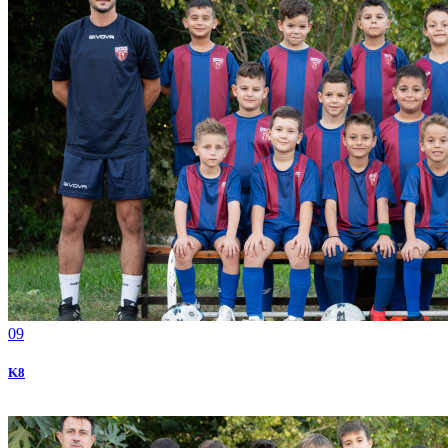
09
Κ8