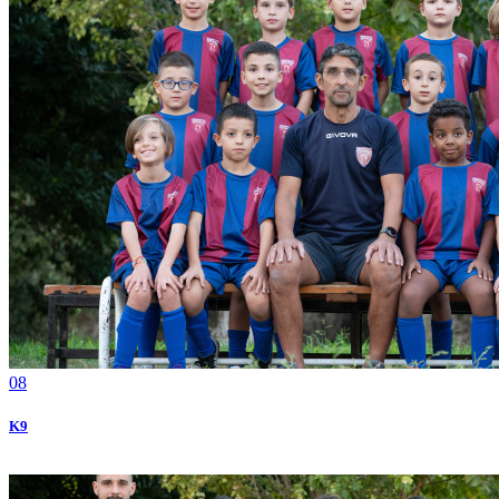
08
Κ9