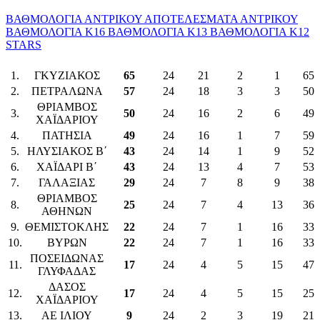
ΒΑΘΜΟΛΟΓΙΑ ΑΝΤΡΙΚΟΥ
ΑΠΟΤΕΛΕΣΜΑΤΑ ΑΝΤΡΙΚΟΥ
ΒΑΘΜΟΛΟΓΙΑ Κ16
ΒΑΘΜΟΛΟΓΙΑ Κ13
ΒΑΘΜΟΛΟΓΙΑ Κ12
STARS
Ομάδα
Βαθμοί
Αγώνες
Νίκες
Ισοπαλ.
Ήττες
Υπέ
1.
ΓΚΥΖΙΑΚΟΣ
65
24
21
2
1
65
2.
ΠΕΤΡΑΛΩΝΑ
57
24
18
3
3
50
ΘΡΙΑΜΒΟΣ
3.
50
24
16
2
6
49
ΧΑΪΔΑΡΙΟΥ
4.
ΠΑΤΗΣΙΑ
49
24
16
1
7
59
5.
ΗΛΥΣΙΑΚΟΣ Β΄
43
24
14
1
9
52
6.
ΧΑΪΔΑΡΙ Β΄
43
24
13
4
7
53
7.
ΓΑΛΑΞΙΑΣ
29
24
7
8
9
38
ΘΡΙΑΜΒΟΣ
8.
25
24
7
4
13
36
ΑΘΗΝΩΝ
9.
ΘΕΜΙΣΤΟΚΛΗΣ
22
24
7
1
16
33
10.
ΒΥΡΩΝ
22
24
7
1
16
33
ΠΟΣΕΙΔΩΝΑΣ
11.
17
24
4
5
15
47
ΓΛΥΦΑΔΑΣ
ΔΑΣΟΣ
12.
17
24
4
5
15
25
ΧΑΪΔΑΡΙΟΥ
13.
ΑΕ ΙΛΙΟΥ
9
24
2
3
19
21