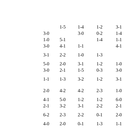
ΔΑΣΟΣ
ΑΕ
ΓΑΛΑΞΙ
ΓΚΥΖΙΑ
ΒΥΡΩΝ
ΧΑΪΔΑΡ
ΙΛΙΟΥ
ΑΣ
ΚΟΣ
ΙΟΥ
ΑΕ ΙΛΙΟΥ
1-5
1-4
1-2
3-1
ΒΥΡΩΝ
3-0
3-0
0-2
1-4
ΓΑΛΑΞΙΑΣ
1-0
5-1
1-4
1-1
ΓΚΥΖΙΑΚΟΣ
3-0
4-1
1-1
4-1
ΔΑΣΟΣ
3-1
2-2
1-0
1-3
ΧΑΪΔΑΡΙΟΥ
ΗΛΥΣΙΑΚΟΣ Β΄
5-0
2-0
3-1
1-2
1-0
ΘΕΜΙΣΤΟΚΛΗΣ
3-0
2-1
1-5
0-3
3-0
ΘΡΙΑΜΒΟΣ
1-1
1-3
3-2
1-2
3-1
ΑΘΗΝΩΝ
ΘΡΙΑΜΒΟΣ
2-0
4-2
4-2
2-3
1-0
ΧΑΪΔΑΡΙΟΥ
ΠΑΤΗΣΙΑ
4-1
5-0
1-2
1-2
6-0
ΠΕΤΡΑΛΩΝΑ
2-1
3-2
3-1
2-2
2-1
ΠΟΣΕΙΔΩΝΑΣ
6-2
2-3
2-2
0-1
2-0
ΓΛΥΦΑΔΑΣ
ΧΑΪΔΑΡΙ Β΄
4-0
2-0
0-1
1-3
1-1